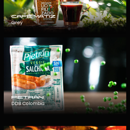
café matiz
Grey
pietrán
DDB Colombia